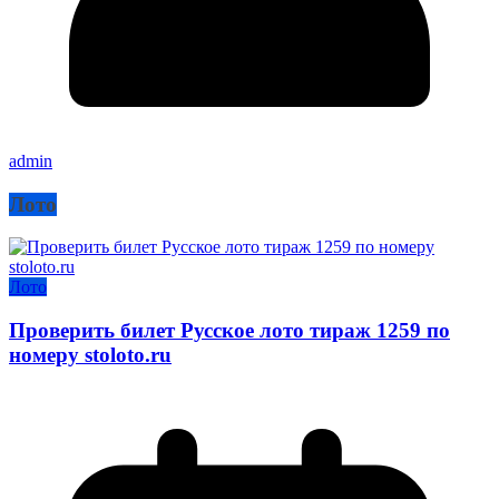
admin
Лото
Лото
Проверить билет Русское лото тираж 1259 по
номеру stoloto.ru