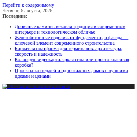
Перейти к содержимому
Четверг, 6 августа, 2026
Последние:
Дровяные камины: вековая традиция в современном
интерьере и технологическом обличье
Железобетонные изделия: от фундамента до фасада —
ключевой элемент современного строительства
Биржевая платформа для терминалов: архитектура,
скорость и надежность
Колорфул видеокарта: яркая сила или просто красивая
коробка?
Проекты коттеджей и одноэтажных домов с лучшими
идеями и ценами