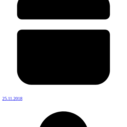
25.11.2018