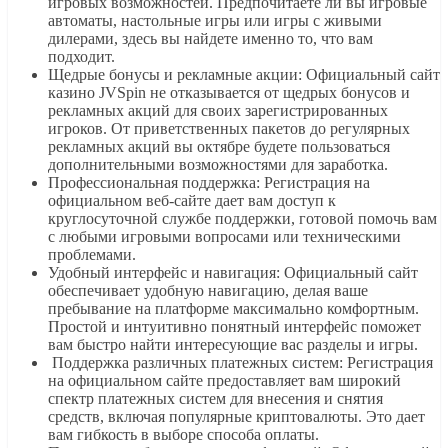
игровых возможностей. Предпочитаете ли вы игровые
автоматы, настольные игры или игры с живыми
дилерами, здесь вы найдете именно то, что вам
подходит.
Щедрые бонусы и рекламные акции: Официальный сайт
казино JVSpin не отказывается от щедрых бонусов и
рекламных акций для своих зарегистрированных
игроков. От приветственных пакетов до регулярных
рекламных акций вы октябре будете пользоваться
дополнительными возможностями для заработка.
Профессиональная поддержка: Регистрация на
официальном веб-сайте дает вам доступ к
круглосуточной службе поддержки, готовой помочь вам
с любыми игровыми вопросами или техническими
проблемами.
Удобный интерфейс и навигация: Официальный сайт
обеспечивает удобную навигацию, делая ваше
пребывание на платформе максимально комфортным.
Простой и интуитивно понятный интерфейс поможет
вам быстро найти интересующие вас разделы и игры.
Поддержка различных платежных систем: Регистрация
на официальном сайте предоставляет вам широкий
спектр платежных систем для внесения и снятия
средств, включая популярные криптовалюты. Это дает
вам гибкость в выборе способа оплаты.