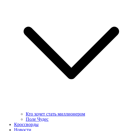
Кто хочет стать миллионером
Поле Чудес
Кроссворды
Новости