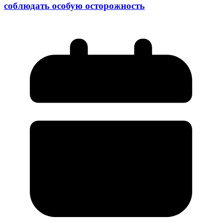
соблюдать особую осторожность