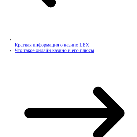
Краткая информация о казино LEX
Что такое онлайн казино и его плюсы