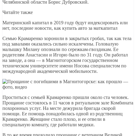
Челябинской области Борис Дубровский.
Читайте также
Материнский капитал в 2019 году будут индексировать или
нет, последние новости, как купить авто за маткапитал
Семью Крамаренко хоронили в закрытых гробах, так как тела
под завалами оказались сильно искалечены. Головалую
малышку Милану опознали по сережкам-гвоздикам. Ее
родителям Анастасии и Игорю было по 31 году. Он работал
на заводе, а она — в Магнитогорском государственном
техническом университете имени Носова специалистом по
международной академической мобильности.
Проститься с семьей Крамаренко пришли около ста человек.
Прощание состоялось в 11 часов в ритуальном зале Комбината
похоронных услуг. На месте дежурила бригада скорой
помощи. Ее помощь понадобилась одной из родственниц
Крамаренко. Женщине стало плохо, и ее отвели в
специальную комнату, где работали медики.
В то же время проходило прощание с ветераном Великой