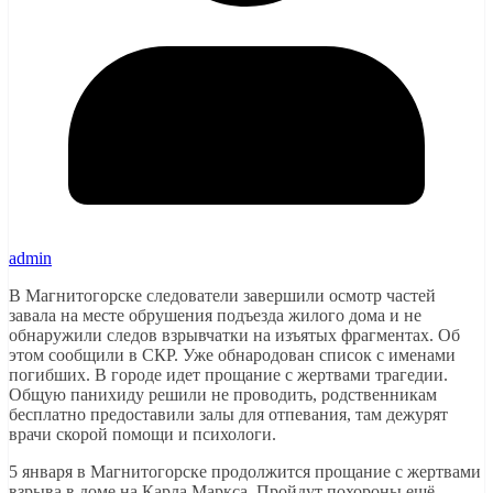
admin
В Магнитогорске следователи завершили осмотр частей
завала на месте обрушения подъезда жилого дома и не
обнаружили следов взрывчатки на изъятых фрагментах. Об
этом сообщили в СКР. Уже обнародован список с именами
погибших. В городе идет прощание с жертвами трагедии.
Общую панихиду решили не проводить, родственникам
бесплатно предоставили залы для отпевания, там дежурят
врачи скорой помощи и психологи.
5 января в Магнитогорске продолжится прощание с жертвами
взрыва в доме на Карла Маркса. Пройдут похороны ещё