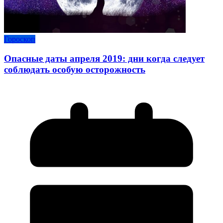
Гороскоп
Опасные даты апреля 2019: дни когда следует
соблюдать особую осторожность