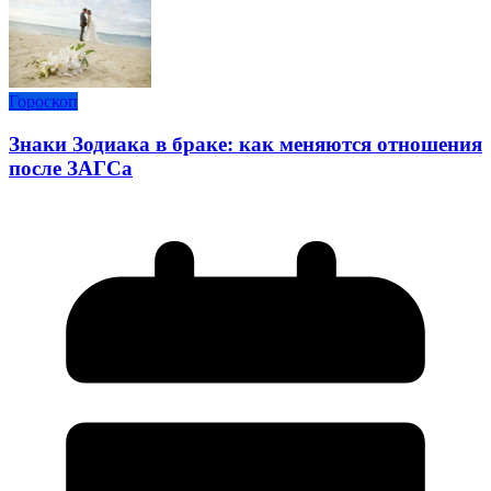
Гороскоп
Знаки Зодиака в браке: как меняются отношения
после ЗАГСа