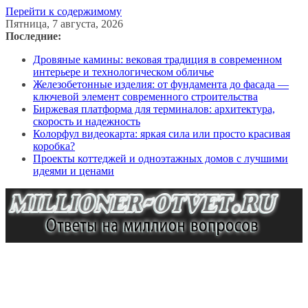
Перейти к содержимому
Пятница, 7 августа, 2026
Последние:
Дровяные камины: вековая традиция в современном
интерьере и технологическом обличье
Железобетонные изделия: от фундамента до фасада —
ключевой элемент современного строительства
Биржевая платформа для терминалов: архитектура,
скорость и надежность
Колорфул видеокарта: яркая сила или просто красивая
коробка?
Проекты коттеджей и одноэтажных домов с лучшими
идеями и ценами