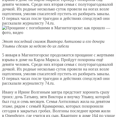
девяти человек. Среди них вторая семья с полуторагодовалой
дочкой. Их родные несколько суток провели на ногах возле
оцепления, умоляя спасателей пустить их разбирать завалы.
О первых часах после трагедии и действиях спецслужб они
рассказали журналисту 74.ru.
Этот последний снимок Виктора Антилова и его дочери
Ульяны сделан за неделю до их гибели
5 января в Магнитогорске продолжится прощание с жертвами
взрыва в доме на Карла Маркса. Пройдут похороны ещё
девяти человек. Среди них вторая семья с полуторагодовалой
дочкой. Их родные несколько суток провели на ногах возле
оцепления, умоляя спасателей пустить их разбирать завалы.
О первых часах после трагедии и действиях спецслужб они
рассказали журналисту 74.ru.
Ивану и Ирине Волгиным завтра предстоит хоронить сразу
троих: дочь Татьяну, зятя Виктора и внучку Ульяну, которой
был год и семь месяцев. Семья Антиловых жила на девятом
этаже, рядом с семьёй Крамаренко, которых похоронили
сегодня в закрытых гробах. Волгины последнее время жили
в Оренбурге, где учится их сын. Квартиру в доме 164 по улице