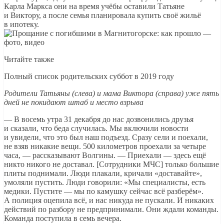
Карла Маркса они на время учёбы оставили Татьяне
и Виктору, а после семья планировала купить своё жильё
в ипотеку.
Читайте также
Полный список родительских суббот в 2019 году
Родители Татьяны (слева) и мама Виктора (справа) уже пять
дней не покидают штаб и место взрыва
— В восемь утра 31 декабря до нас дозвонились друзья
и сказали, что беда случилась. Мы включили новости
и увидели, что это был наш подъезд. Сразу сели и поехали,
не взяв никакие вещи. 500 километров проехали за четыре
часа, — рассказывают Волгины. — Приехали — здесь ещё
никто никого не доставал. [Сотрудники МЧС] только большие
плиты поднимали. Люди плакали, кричали «доставайте»,
умоляли пустить. Люди говорили: «Мы специалисты, есть
медики. Пустите — мы по камушку сейчас всё разберём».
А полиция оцепила всё, и нас никуда не пускали. И никаких
действий по разбору не предпринимали. Они ждали команды.
Команда поступила в семь вечера.