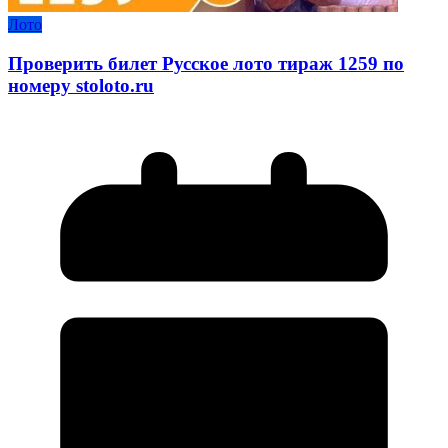
Лото
Проверить билет Русское лото тираж 1259 по
номеру stoloto.ru