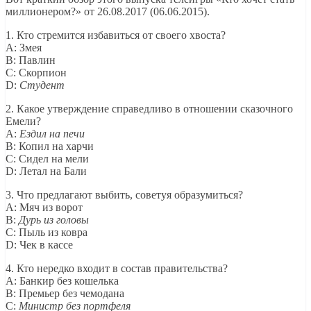
миллионером?» от 26.08.2017 (06.06.2015).
1. Кто стремится избавиться от своего хвоста?
A: Змея
B: Павлин
C: Скорпион
D:
Студент
2. Какое утверждение справедливо в отношении сказочного
Емели?
A:
Ездил на печи
B: Копил на харчи
C: Сидел на мели
D: Летал на Бали
3. Что предлагают выбить, советуя образумиться?
A: Мяч из ворот
B:
Дурь из головы
C: Пыль из ковра
D: Чек в кассе
4. Кто нередко входит в состав правительства?
A: Банкир без кошелька
B: Премьер без чемодана
C:
Министр без портфеля