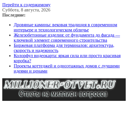
Перейти к содержимому
Суббота, 8 августа, 2026
Последние:
Дровяные камины: вековая традиция в современном
интерьере и технологическом обличье
Железобетонные изделия: от фундамента до фасада —
ключевой элемент современного строительства
Биржевая платформа для терминалов: архитектура,
скорость и надежность
Колорфул видеокарта: яркая сила или просто красивая
коробка?
Проекты коттеджей и одноэтажных домов с лучшими
идеями и ценами