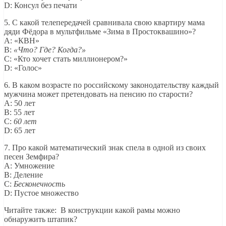
D: Консул без печати
5. С какой телепередачей сравнивала свою квартиру мама
дяди Фёдора в мультфильме «Зима в Простоквашино»?
A: «КВН»
B:
«Что? Где? Когда?»
C: «Кто хочет стать миллионером?»
D: «Голос»
6. В каком возрасте по российскому законодательству каждый
мужчина может претендовать на пенсию по старости?
A: 50 лет
B: 55 лет
C:
60 лет
D: 65 лет
7. Про какой математический знак спела в одной из своих
песен Земфира?
A: Умножение
B: Деление
C:
Бесконечность
D: Пустое множество
Читайте также: В конструкции какой рамы можно
обнаружить штапик?