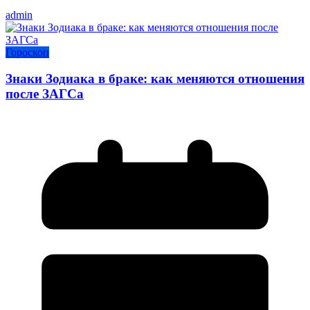
admin
Гороскоп
Знаки Зодиака в браке: как меняются отношения
после ЗАГСа