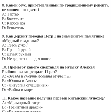
8.
Какой соус, приготовленный по традиционному рецепту,
не молочного цвета?
A: Тартар
B:
Болоньезе
C: Карбонара
D: Бешамель
9.
Как держит поводья Пётр I на знаменитом памятнике
«Медный всадник»?
A:
Левой рукой
B: Правой рукой
C: Двумя руками
D: Не держит поводья вовсе
10.
Премьеру какого спектакля на музыку Алексея
Рыбникова запрещали 11 раз?
A:
«Звезда и смерть Хоакина Мурьеты»
B: «Юнона и Авось»
C: «Литургия оглашенных»
D: «Война и мир»
11.
Какое название получил первый китайский луноход?
A: «Мраморный тигр»
B: «Гранитный дракон»
C: «Базальтовая панда»