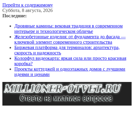
Перейти к содержимому
Суббота, 8 августа, 2026
Последние:
Дровяные камины: вековая традиция в современном
интерьере и технологическом обличье
Железобетонные изделия: от фундамента до фасада —
ключевой элемент современного строительства
Биржевая платформа для терминалов: архитектура,
скорость и надежность
Колорфул видеокарта: яркая сила или просто красивая
коробка?
Проекты коттеджей и одноэтажных домов с лучшими
идеями и ценами