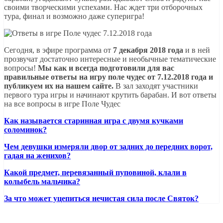
своими творческими успехами. Нас ждет три отборочных
тура, финал и возможно даже суперигра!
Сегодня, в эфире программа от
7 декабря 2018 года
и в ней
прозвучат достаточно интересные и необычные тематические
вопросы!
Мы как и всегда подготовили для вас
правильные ответы на игру поле чудес от 7.12.2018 года и
публикуем их на нашем сайте.
В зал заходят участники
первого тура игры и начинают крутить барабан. И вот ответы
на все вопросы в игре Поле Чудес
Как называется старинная игра с двумя кучками
соломинок?
Чем девушки измеряли двор от задних до передних ворот,
гадая на женихов?
Какой предмет, перевязанный пуповиной, клали в
колыбель мальчика?
За что может уцепиться нечистая сила после Святок?