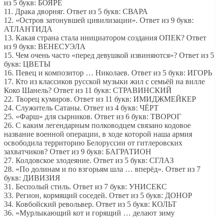
из 5 букв: БОЯРЕ
11. Драка дворняг. Ответ из 5 букв: СВАРА
12. «Остров затонувшей цивилизации». Ответ из 9 букв:
АТЛАНТИДА
13. Какая страна стала инициатором создания ОПЕК? Ответ
из 9 букв: ВЕНЕСУЭЛА
15. Чем очень часто «перед девушкой извиняются»? Ответ из 5
букв: ЦВЕТЫ
16. Певец и композитор … Николаев. Ответ из 5 букв: ИГОРЬ
17. Кто из классиков русской музыки жил с семьёй на вилле
Коко Шанель? Ответ из 11 букв: СТРАВИНСКИЙ
22. Творец кумиров. Ответ из 11 букв: ИМИДЖМЕЙКЕР
24. Служитель Сатаны. Ответ из 4 букв: ЧЁРТ
25. «Фарш» для сырников. Ответ из 6 букв: ТВОРОГ
26. С каким легендарным полководцем связано кодовое
название военной операции, в ходе которой наша армия
освободила территорию Белоруссии от гитлеровских
захватчиков? Ответ из 9 букв: БАГРАТИОН
27. Колдовское злодеяние. Ответ из 5 букв: СГЛАЗ
28. «По долинам и по взгорьям шла … вперёд». Ответ из 7
букв: ДИВИЗИЯ
31. Бесполый стиль. Ответ из 7 букв: УНИСЕКС
33. Регион, кормящий соседей. Ответ из 5 букв: ДОНОР
34. Ковбойский револьвер. Ответ из 5 букв: КОЛЬТ
36. «Мурлыкающий кот и горящий … делают зиму