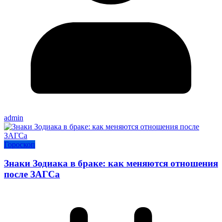
admin
Гороскоп
Знаки Зодиака в браке: как меняются отношения
после ЗАГСа