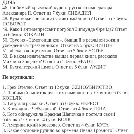
ДОЧЬ
46. Любимый крымский курорт русского императора
Александра II. Ответ из 7 букв: ЛИВАДИЯ
48. Куда может не вписаться автомобилист? Ответ из 7 букв:
ПОВОРОТ
49. Какой антидепрессант погубил Зигмунда Фрейда? Ответ
из 6 букв: КОКАИН
50. Трус из «Самогонщиков», бывший в реальной жизни
убеждённым трезвенником. Ответ из 5 букв: ВИЦИН
51. «Река в конце пути». Ответ из 5 букв: УСТЬЕ
53. В каком издательстве вышла первая книга рассказов
Михаила Зощенко? Ответ из 5 букв: ЭРАТО
54. Бухгалтерский шмон. Ответ из 5 букв: АУДИТ
По вертикали:
1. Грех Отелло. Ответ из 12 букв: ЖЕНОУБИЙСТВО
2. Любимый напиток русских символистов. Ответ из 6 букв:
КОНЬЯК
4. Табу для рыбалки. Ответ из 6 букв: НЕРЕСТ
5. Крокодил с Чебурашкой. Ответ из 4 букв: ГЕНА
6. Кого обнаружила Красная Шапочка в постели своей
бабушки? Ответ из 4 букв: ВОЛК
7. Американский кроссовер. Ответ из 4 букв: КУГА
8. Какое сословие рулило во времена Ивана Грозного? Ответ