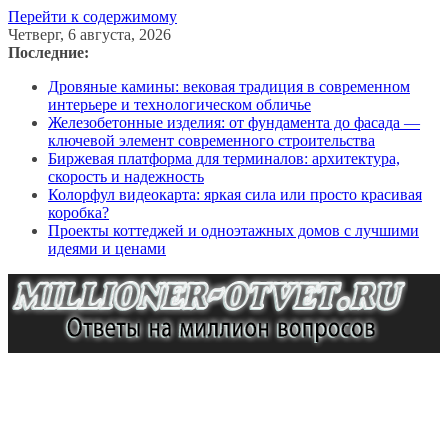
Перейти к содержимому
Четверг, 6 августа, 2026
Последние:
Дровяные камины: вековая традиция в современном
интерьере и технологическом обличье
Железобетонные изделия: от фундамента до фасада —
ключевой элемент современного строительства
Биржевая платформа для терминалов: архитектура,
скорость и надежность
Колорфул видеокарта: яркая сила или просто красивая
коробка?
Проекты коттеджей и одноэтажных домов с лучшими
идеями и ценами