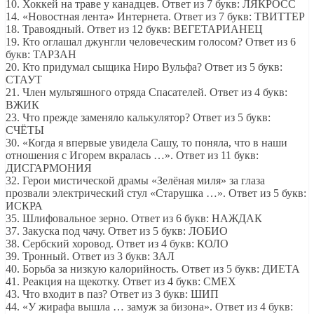
10. Хоккей на траве у канадцев. Ответ из 7 букв: ЛЯКРОСС
14. «Новостная лента» Интернета. Ответ из 7 букв: ТВИТТЕР
18. Травоядный. Ответ из 12 букв: ВЕГЕТАРИАНЕЦ
19. Кто оглашал джунгли человеческим голосом? Ответ из 6
букв: ТАРЗАН
20. Кто придумал сыщика Ниро Вульфа? Ответ из 5 букв:
СТАУТ
21. Член мультяшного отряда Спасателей. Ответ из 4 букв:
ВЖИК
23. Что прежде заменяло калькулятор? Ответ из 5 букв:
СЧЁТЫ
30. «Когда я впервые увидела Сашу, то поняла, что в наши
отношения с Игорем вкралась …». Ответ из 11 букв:
ДИСГАРМОНИЯ
32. Герои мистической драмы «Зелёная миля» за глаза
прозвали электрический стул «Старушка …». Ответ из 5 букв:
ИСКРА
35. Шлифовальное зерно. Ответ из 6 букв: НАЖДАК
37. Закуска под чачу. Ответ из 5 букв: ЛОБИО
38. Сербский хоровод. Ответ из 4 букв: КОЛО
39. Тронный. Ответ из 3 букв: ЗАЛ
40. Борьба за низкую калорийность. Ответ из 5 букв: ДИЕТА
41. Реакция на щекотку. Ответ из 4 букв: СМЕХ
43. Что входит в паз? Ответ из 3 букв: ШИП
44. «У жирафа вышла … замуж за бизона». Ответ из 4 букв: