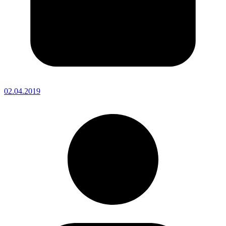
02.04.2019