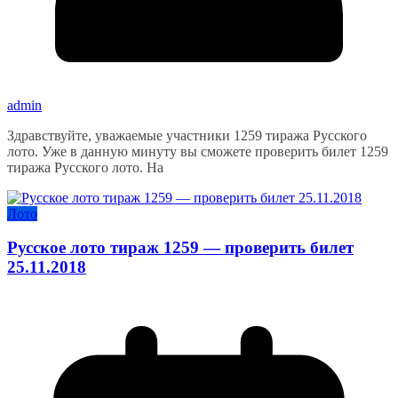
admin
Здравствуйте, уважаемые участники 1259 тиража Русского
лото. Уже в данную минуту вы сможете проверить билет 1259
тиража Русского лото. На
Лото
Русское лото тираж 1259 — проверить билет
25.11.2018