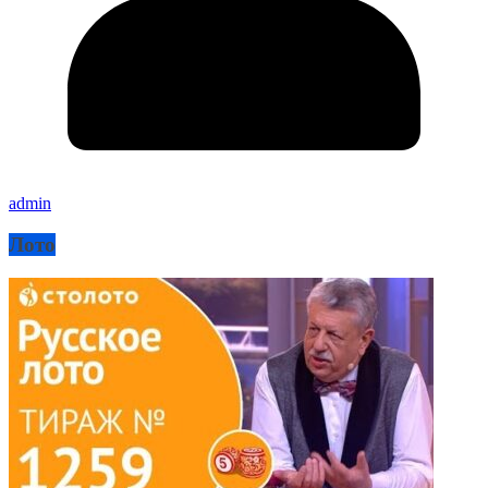
admin
Лото