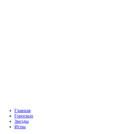
Главная
Гороскоп
Звезды
Игры