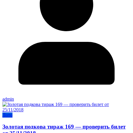
admin
Лото
Золотая подкова тираж 169 — проверить билет