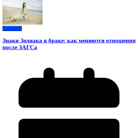
Гороскоп
Знаки Зодиака в браке: как меняются отношения
после ЗАГСа