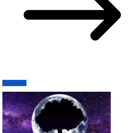
Гороскоп