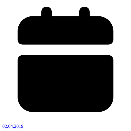
02.04.2019