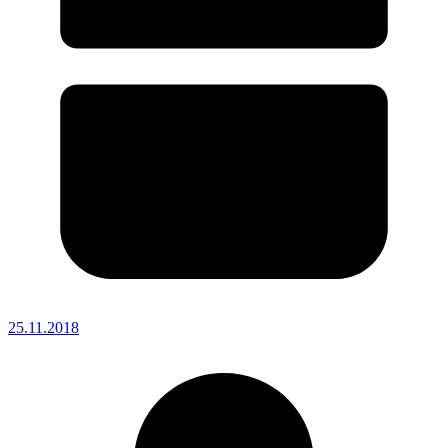
25.11.2018