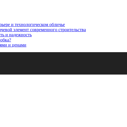
рьере и технологическом обличье
ючевой элемент современного строительства
сть и надежность
робка?
ями и ценами