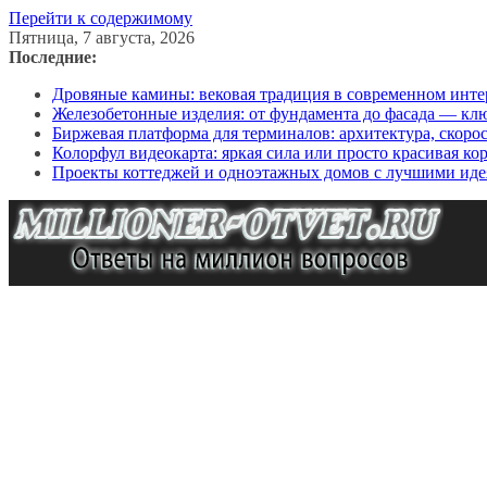
Перейти к содержимому
Пятница, 7 августа, 2026
Последние:
Дровяные камины: вековая традиция в современном инте
Железобетонные изделия: от фундамента до фасада — кл
Биржевая платформа для терминалов: архитектура, скоро
Колорфул видеокарта: яркая сила или просто красивая ко
Проекты коттеджей и одноэтажных домов с лучшими иде