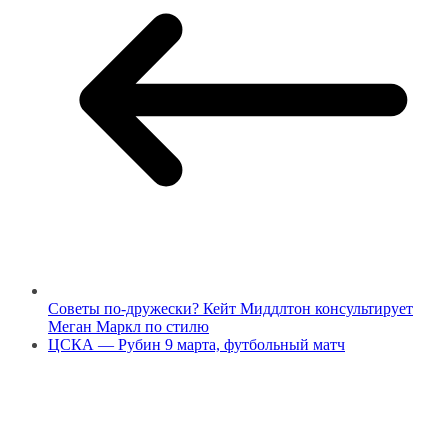
Советы по-дружески? Кейт Миддлтон консультирует
Меган Маркл по стилю
ЦСКА — Рубин 9 марта, футбольный матч