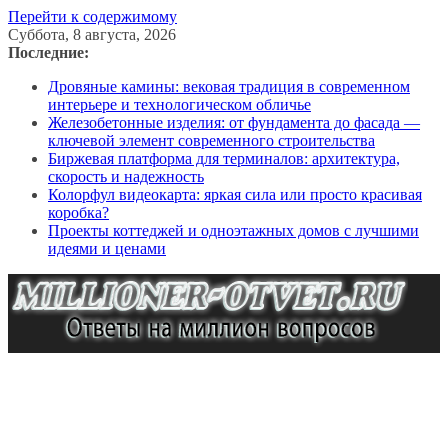
Перейти к содержимому
Суббота, 8 августа, 2026
Последние:
Дровяные камины: вековая традиция в современном
интерьере и технологическом обличье
Железобетонные изделия: от фундамента до фасада —
ключевой элемент современного строительства
Биржевая платформа для терминалов: архитектура,
скорость и надежность
Колорфул видеокарта: яркая сила или просто красивая
коробка?
Проекты коттеджей и одноэтажных домов с лучшими
идеями и ценами