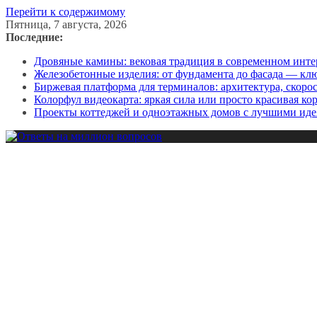
Перейти к содержимому
Пятница, 7 августа, 2026
Последние:
Дровяные камины: вековая традиция в современном инте
Железобетонные изделия: от фундамента до фасада — кл
Биржевая платформа для терминалов: архитектура, скоро
Колорфул видеокарта: яркая сила или просто красивая ко
Проекты коттеджей и одноэтажных домов с лучшими иде