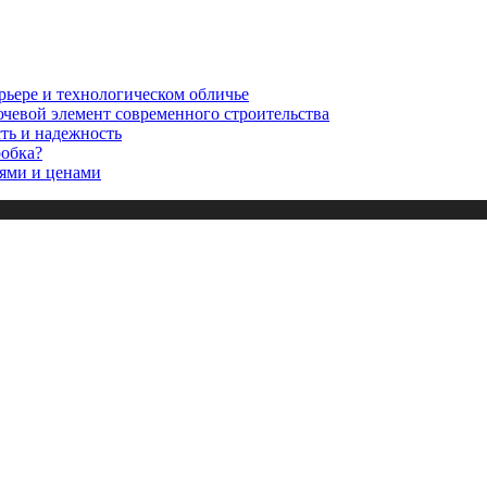
рьере и технологическом обличье
ючевой элемент современного строительства
сть и надежность
робка?
ями и ценами