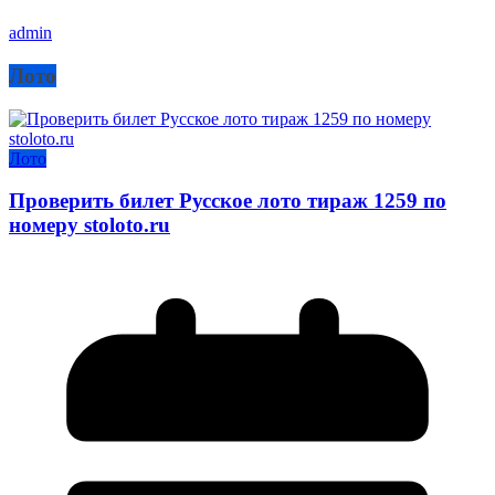
admin
Лото
Лото
Проверить билет Русское лото тираж 1259 по
номеру stoloto.ru