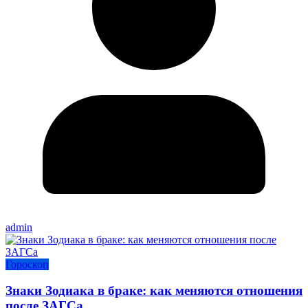
admin
Гороскоп
Знаки Зодиака в браке: как меняются отношения
после ЗАГСа