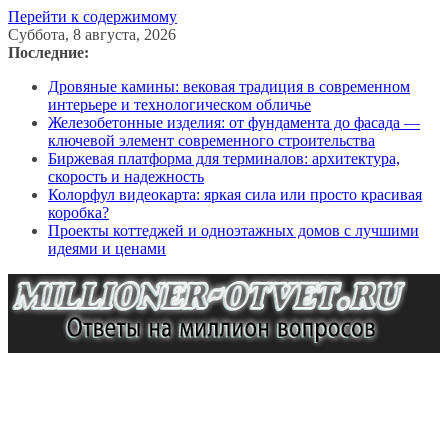
Перейти к содержимому
Суббота, 8 августа, 2026
Последние:
Дровяные камины: вековая традиция в современном
интерьере и технологическом обличье
Железобетонные изделия: от фундамента до фасада —
ключевой элемент современного строительства
Биржевая платформа для терминалов: архитектура,
скорость и надежность
Колорфул видеокарта: яркая сила или просто красивая
коробка?
Проекты коттеджей и одноэтажных домов с лучшими
идеями и ценами