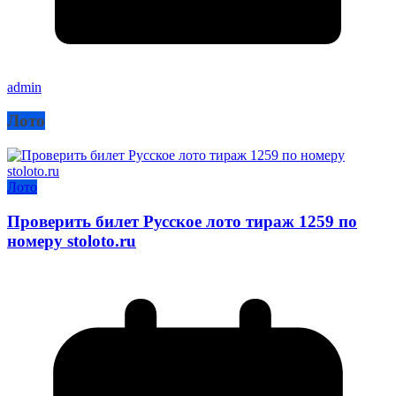
admin
Лото
Лото
Проверить билет Русское лото тираж 1259 по
номеру stoloto.ru