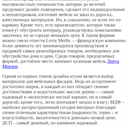
высококлассных специалистов, которые до мелочей
продумают дизайн помещения, сделают его индивидуальным
и неповторимым, изготовят мебель на заказ из дорогих,
качественных материалов. Но, к сожалению, не всем это по
карману. Кроме того, есть производители, которые также
помогут обустроить интерьер, руководствуясь пожеланиями
заказчика, но за гораздо меньшую цену. К таким фирмам
можно смело отнести Leroy Merlin — французскую компанию,
более девяноста лет занимающуюся производством и
продажей самых разнообразных товаров, необходимых для
обустройства дома и дачи. Среди товаров, предлагаемых
фирмой, достойное место занимает кухонная мебель
Леруа
Мерлен
.
Одним из первых этапов дизайна кухни является выбор
материалов для мебельных фасадов. Ведь их ассортимент
достаточно широк, и каждый из них обладает своими
достоинствами и недостатками: массив дерева — самый
надежный и экологически чистый вариант, но и самый
дорогой, кроме того, легко впитывает запахи и влагу; МДФ –
наиболее распространенный сегодня материал благодаря
своим отличным характеристикам (надежности, термо – и
влагостойкости, экологичности) и довольно низкой цене;
ДСП – самый дешевый, но наименее надежный.