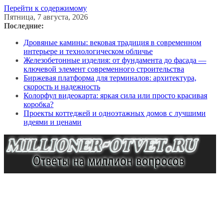
Перейти к содержимому
Пятница, 7 августа, 2026
Последние:
Дровяные камины: вековая традиция в современном
интерьере и технологическом обличье
Железобетонные изделия: от фундамента до фасада —
ключевой элемент современного строительства
Биржевая платформа для терминалов: архитектура,
скорость и надежность
Колорфул видеокарта: яркая сила или просто красивая
коробка?
Проекты коттеджей и одноэтажных домов с лучшими
идеями и ценами