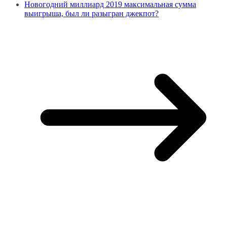
Новогодний миллиард 2019 максимальная сумма
выигрыша, был ли разыгран джекпот?