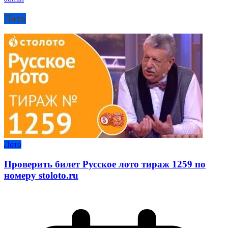
Лото
Лото
Проверить билет Русское лото тираж 1259 по
номеру stoloto.ru