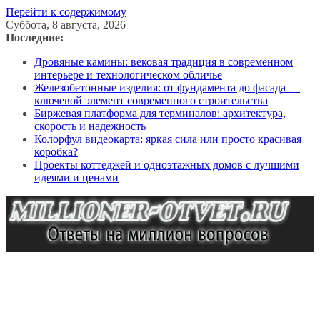
Перейти к содержимому
Суббота, 8 августа, 2026
Последние:
Дровяные камины: вековая традиция в современном
интерьере и технологическом обличье
Железобетонные изделия: от фундамента до фасада —
ключевой элемент современного строительства
Биржевая платформа для терминалов: архитектура,
скорость и надежность
Колорфул видеокарта: яркая сила или просто красивая
коробка?
Проекты коттеджей и одноэтажных домов с лучшими
идеями и ценами