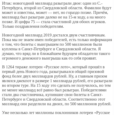
Итак: новогодний миллиард разыграли двое: один из С.-
Петербурга, второй из Свердловской области. Фамилии будут
может и известны, может — нет, но гораздо позже. Причём,
миллиард был разыгран далеко не на 15-м ходу, а на много
позже. И цифра 75 — стала счастливой для обоих игроков.
Только поздравления победителям.
Новогодний миллиард 2019 достался двум счастливчикам.
Пока мы не знаем имен победителей, есть только информация
о том, что билеты с выигрышем по 500 миллионов были
куплены в Санкт-Петрбурге и Свердловской области. Я
думаю, что вряд ли в ближайшем будущем обладатели такого
огромного денежного выигрыша как-то себя проявят.
В 1264 тираже лотереи «Русское лото», который прошёл в
первый день Нового года, разыгрывался общий призовой
фонд более двух миллиардов рублей. Ну, а главным призом
являлся джекпот в размере 1 миллиарда рублей, его разыграли
во втором туре. На 15 ходу это сделать не получилось, но тем
не менее миллиард всё равно был разыгран. Победителями
стали два счастливчика, купившие свои билеты в Санкт-
Петербурге и Свердловской области. Соответственно этот
миллиард они разделили на двоих, по 500 миллионов рублей.
Уже несколько лет миллионы поклонников лотереи «Русское