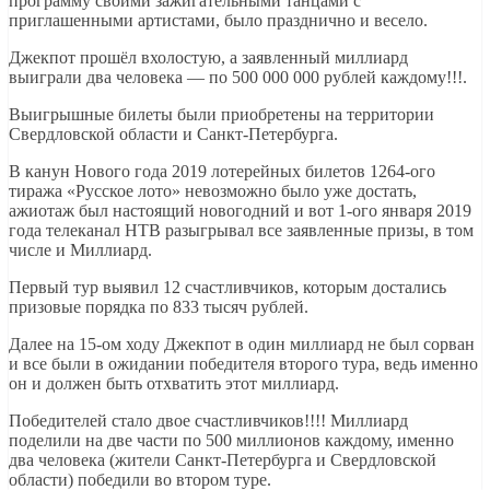
программу своими зажигательными танцами с
приглашенными артистами, было празднично и весело.
Джекпот прошёл вхолостую, а заявленный миллиард
выиграли два человека — по 500 000 000 рублей каждому!!!.
Выигрышные билеты были приобретены на территории
Свердловской области и Санкт-Петербурга.
В канун Нового года 2019 лотерейных билетов 1264-ого
тиража «Русское лото» невозможно было уже достать,
ажиотаж был настоящий новогодний и вот 1-ого января 2019
года телеканал НТВ разыгрывал все заявленные призы, в том
числе и Миллиард.
Первый тур выявил 12 счастливчиков, которым достались
призовые порядка по 833 тысяч рублей.
Далее на 15-ом ходу Джекпот в один миллиард не был сорван
и все были в ожидании победителя второго тура, ведь именно
он и должен быть отхватить этот миллиард.
Победителей стало двое счастливчиков!!!! Миллиард
поделили на две части по 500 миллионов каждому, именно
два человека (жители Санкт-Петербурга и Свердловской
области) победили во втором туре.