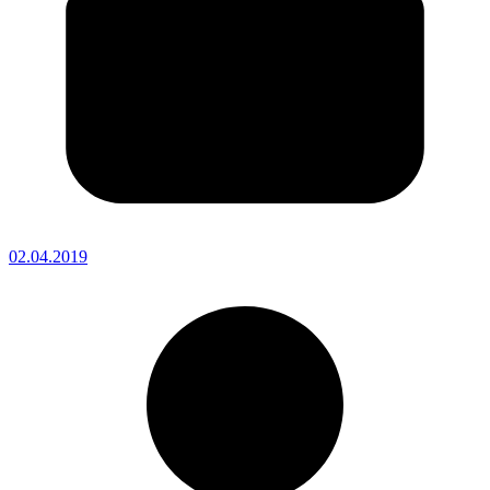
02.04.2019