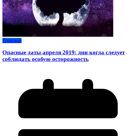
Гороскоп
Опасные даты апреля 2019: дни когда следует
соблюдать особую осторожность