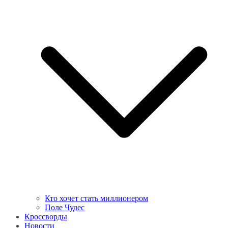
Кто хочет стать миллионером
Поле Чудес
Кроссворды
Новости