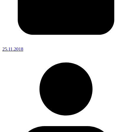
25.11.2018