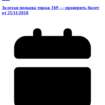
Золотая подкова тираж 169 — проверить билет
от 25/11/2018