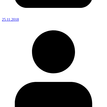
25.11.2018