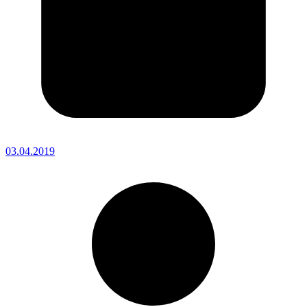
03.04.2019