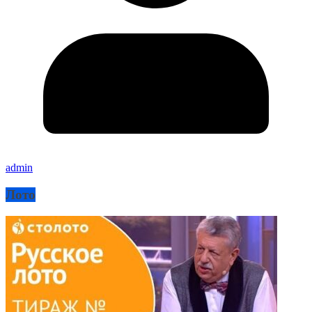
admin
Лото