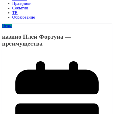
Праздники
События
ТВ
Образование
Игры
казино Плей Фортуна —
преимущества