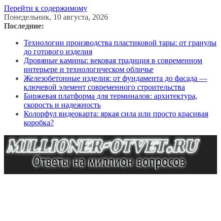
Перейти к содержимому
Понедельник, 10 августа, 2026
Последние:
Технологии производства пластиковой тары: от гранулы
до готового изделия
Дровяные камины: вековая традиция в современном
интерьере и технологическом обличье
Железобетонные изделия: от фундамента до фасада —
ключевой элемент современного строительства
Биржевая платформа для терминалов: архитектура,
скорость и надежность
Колорфул видеокарта: яркая сила или просто красивая
коробка?