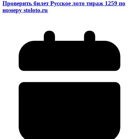
Проверить билет Русское лото тираж 1259 по
номеру stoloto.ru