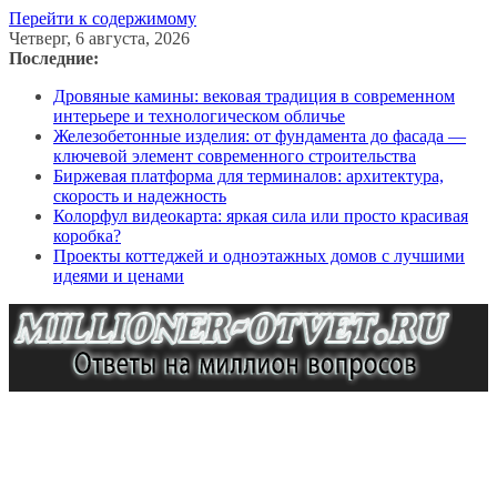
Перейти к содержимому
Четверг, 6 августа, 2026
Последние:
Дровяные камины: вековая традиция в современном
интерьере и технологическом обличье
Железобетонные изделия: от фундамента до фасада —
ключевой элемент современного строительства
Биржевая платформа для терминалов: архитектура,
скорость и надежность
Колорфул видеокарта: яркая сила или просто красивая
коробка?
Проекты коттеджей и одноэтажных домов с лучшими
идеями и ценами