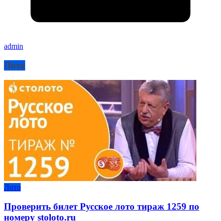
admin
Лото
Лото
Проверить билет Русское лото тираж 1259 по
номеру stoloto.ru