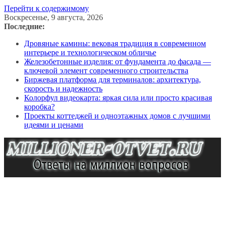
Перейти к содержимому
Воскресенье, 9 августа, 2026
Последние:
Дровяные камины: вековая традиция в современном
интерьере и технологическом обличье
Железобетонные изделия: от фундамента до фасада —
ключевой элемент современного строительства
Биржевая платформа для терминалов: архитектура,
скорость и надежность
Колорфул видеокарта: яркая сила или просто красивая
коробка?
Проекты коттеджей и одноэтажных домов с лучшими
идеями и ценами