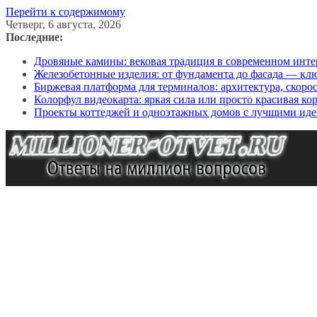
Перейти к содержимому
Четверг, 6 августа, 2026
Последние:
Дровяные камины: вековая традиция в современном инте
Железобетонные изделия: от фундамента до фасада — кл
Биржевая платформа для терминалов: архитектура, скоро
Колорфул видеокарта: яркая сила или просто красивая ко
Проекты коттеджей и одноэтажных домов с лучшими иде