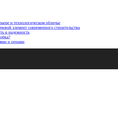
рьере и технологическом обличье
ючевой элемент современного строительства
сть и надежность
робка?
ями и ценами