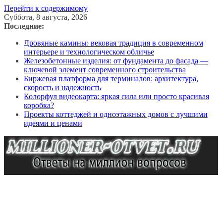
Перейти к содержимому
Суббота, 8 августа, 2026
Последние:
Дровяные камины: вековая традиция в современном
интерьере и технологическом обличье
Железобетонные изделия: от фундамента до фасада —
ключевой элемент современного строительства
Биржевая платформа для терминалов: архитектура,
скорость и надежность
Колорфул видеокарта: яркая сила или просто красивая
коробка?
Проекты коттеджей и одноэтажных домов с лучшими
идеями и ценами