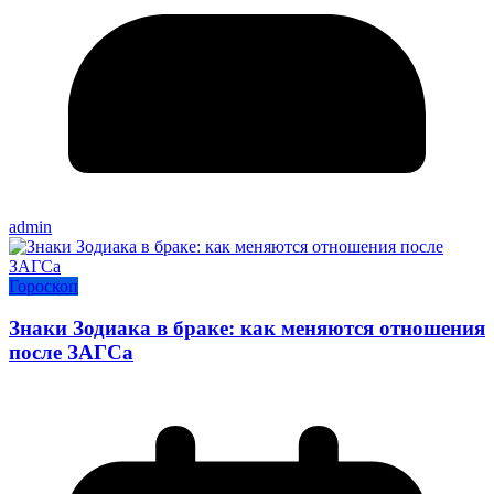
admin
Гороскоп
Знаки Зодиака в браке: как меняются отношения
после ЗАГСа