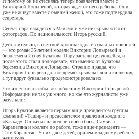
И поэтому он не стесняясь теперь появляется вместе с
Викторией Лопыревой, которая ждет от него ребенка. Они
уже не живут вместе с бывшей женой, это тоже подтвердила
секретарь.
Сейчас пара находится в Майями и уже не скрываются от
фотографов. По национальности Игорь русский.
Действительно, в светской хронике одна из главных новостей
— это роман 35-летней модели Виктории Лопыревой и
бизнесмена Игоря Булатова. Пару застали целующейся, и
после этого стали подозревать, что именно от Булатова
беременна Виктория Лопырева. Странно правда, что
Виктория Лопырева долгое время скрывала свои отношения,
а тут вдруг буквально продемонстрировала их.
Что известно о якобы возлюбленном Виктории Лопыревой.
Информации не так уж много, но кое-что журналисты уже
разузнали:
Игорь Булатов является первым вице-президентом группы
компаний «Ташир» и председателем правления холдинга
«Каскад». Он женат на дочери своего босса Самвела
Карапетяна и коллеге по работе, тоже вице-президенте —
Тате Карапетян. У них двое детей, причем младшему ребенку
нет и года.