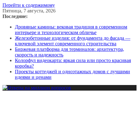
Перейти к содержимому
Пятница, 7 августа, 2026
Последние:
Дровяные камины: вековая традиция в современном
интерьере и технологическом обличье
Железобетонные изделия: от фундамента до фасада —
ключевой элемент современного строительства
Биржевая платформа для терминалов: архитектура,
скорость и надежность
Колорфул видеокарта: яркая сила или просто красивая
коробка?
Проекты коттеджей и одноэтажных домов с лучшими
идеями и ценами