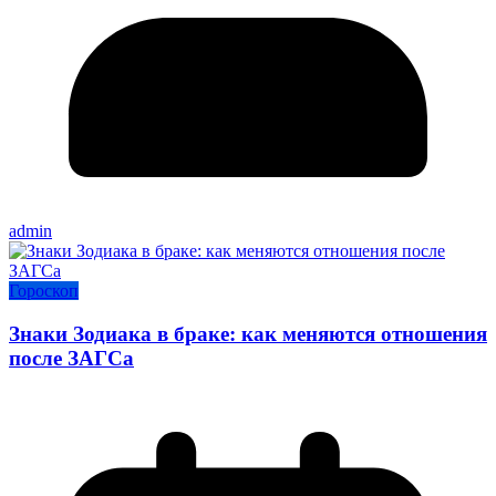
admin
Гороскоп
Знаки Зодиака в браке: как меняются отношения
после ЗАГСа