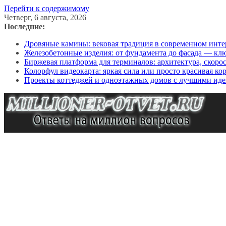
Перейти к содержимому
Четверг, 6 августа, 2026
Последние:
Дровяные камины: вековая традиция в современном инте
Железобетонные изделия: от фундамента до фасада — кл
Биржевая платформа для терминалов: архитектура, скоро
Колорфул видеокарта: яркая сила или просто красивая ко
Проекты коттеджей и одноэтажных домов с лучшими иде