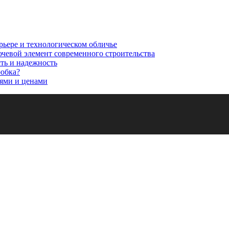
рьере и технологическом обличье
ючевой элемент современного строительства
сть и надежность
робка?
ями и ценами