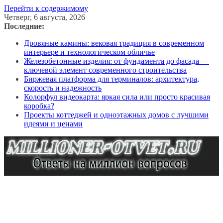
Перейти к содержимому
Четверг, 6 августа, 2026
Последние:
Дровяные камины: вековая традиция в современном
интерьере и технологическом обличье
Железобетонные изделия: от фундамента до фасада —
ключевой элемент современного строительства
Биржевая платформа для терминалов: архитектура,
скорость и надежность
Колорфул видеокарта: яркая сила или просто красивая
коробка?
Проекты коттеджей и одноэтажных домов с лучшими
идеями и ценами