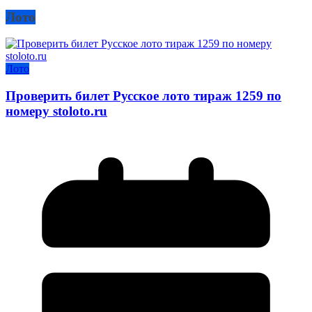
Лото
Лото
Проверить билет Русское лото тираж 1259 по
номеру stoloto.ru