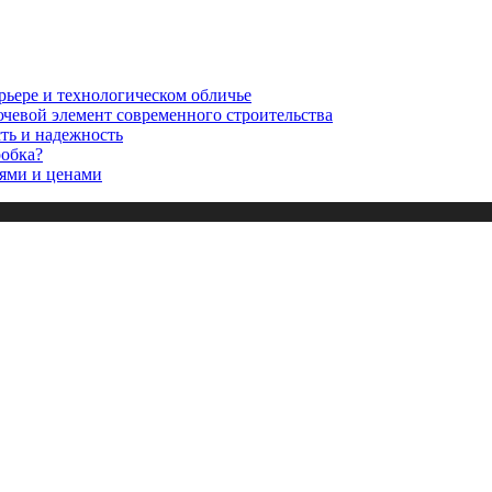
рьере и технологическом обличье
ючевой элемент современного строительства
сть и надежность
робка?
ями и ценами