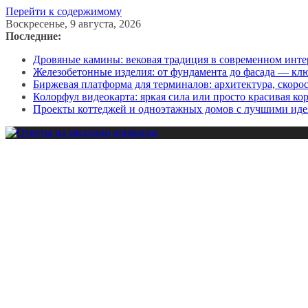
Перейти к содержимому
Воскресенье, 9 августа, 2026
Последние:
Дровяные камины: вековая традиция в современном инте
Железобетонные изделия: от фундамента до фасада — кл
Биржевая платформа для терминалов: архитектура, скоро
Колорфул видеокарта: яркая сила или просто красивая ко
Проекты коттеджей и одноэтажных домов с лучшими иде