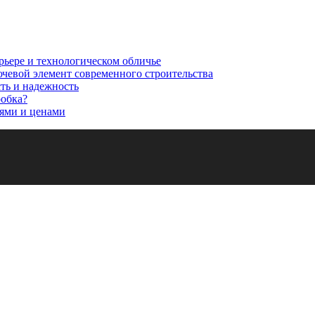
рьере и технологическом обличье
ючевой элемент современного строительства
сть и надежность
робка?
ями и ценами