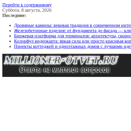
Перейти к содержимому
Суббота, 8 августа, 2026
Последние:
Дровяные камины: вековая традиция в современном инте
Железобетонные изделия: от фундамента до фасада — кл
Биржевая платформа для терминалов: архитектура, скоро
Колорфул видеокарта: яркая сила или просто красивая ко
Проекты коттеджей и одноэтажных домов с лучшими иде