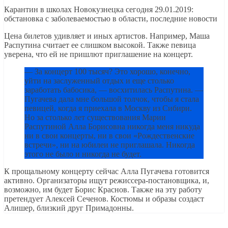
Карантин в школах Новокузнецка сегодня 29.01.2019:
обстановка с заболеваемостью в области, последние новости
Цена билетов удивляет и иных артистов. Например, Маша
Распутина считает ее слишком высокой. Также певица
уверена, что ей не пришлют приглашение на концерт.
— За концерт 100 тысяч? Это хорошо, конечно,
уйти на заслуженный отдых и еще столько
заработать бабосика, — восхитилась Распутина. —
Пугачева дала мне большой толчок, чтобы я стала
певицей, когда я приехала в Москву из Сибири.
Но за столько лет существования Марии
Распутиной Алла Борисовна никогда меня никуда
ни в свои концерты, ни в свои «Рождественские
встречи», ни на юбилеи не приглашала. Никогда
этого не было и никогда не будет.
К прощальному концерту сейчас Алла Пугачева готовится
активно. Организаторы ищут режиссера-постановщика, и,
возможно, им будет Борис Краснов. Также на эту работу
претендует Алексей Сеченов. Костюмы и образы создаст
Алишер, близкий друг Примадонны.