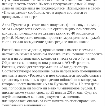
певица в честь своего 70-летия представит целых 20 шоу.
Данная информация не подтвердилась. Примадонна в своем
«Инстаграмме» сообщила, что в апреле состоится ее
прощальный концерт.
Алла Пугачева рассчитывает получить финансовую помощь
от АО «Вертолеты России»: на организацию юбилейного
концерта примадонне не хватает каких-то 40 миллионов
рублей. Намерение певицы провести мероприятие за чужой
счет вызвало возмущение даже среди ее поклонников.
Российская примадонна, проживающая вместе с семьей в
настоящем замке в элитном поселке Грязи, решила попросить
деньги на организацию концерта в честь своего 70-летия.
Обратиться за помощью она решила к АО «Вертолеты
России», сообщает телеграм-канал «Авиадиспетчер».
Соответствующее обращение было направлено помощницей
певицы в адрес «Ростеха», в нем содержится просьба оказать
финансовую помощь в проведении юбилейного концерта,
который носит название «Алла Пугачева P.S.». На эти цели
она попросила ни много ни мало 40 миллионов рублей. В
письме также указан срок: до 25 января 2019 года. Судя по
опубликованным каналом документам, помощь
планировалось оказать за счет лимита по спонсированию
федеральных мероприятий.