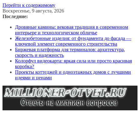
Перейти к содержимому
Воскресенье, 9 августа, 2026
Последние:
Дровяные камины: вековая традиция в современном
интерьере и технологическом обличье
Железобетонные изделия: от фундамента до фасада —
ключевой элемент современного строительства
Биржевая платформа для терминалов: архитектура,
скорость и надежность
Колорфул видеокарта: яркая сила или просто красивая
коробка?
Проекты коттеджей и одноэтажных домов с лучшими
идеями и ценами