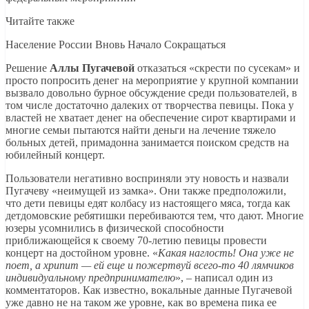
Читайте также
Население России Вновь Начало Сокращаться
Решение
Аллы Пугачевой
отказаться «скрести по сусекам» и
просто попросить денег на мероприятие у крупной компании
вызвало довольно бурное обсуждение среди пользователей, в
том числе достаточно далеких от творчества певицы. Пока у
властей не хватает денег на обеспечение сирот квартирами и
многие семьи пытаются найти деньги на лечение тяжело
больных детей, примадонна занимается поиском средств на
юбилейный концерт.
Пользователи негативно восприняли эту новость и назвали
Пугачеву «неимущей из замка». Они также предположили,
что дети певицы едят колбасу из настоящего мяса, тогда как
детдомовские ребятишки перебиваются тем, что дают. Многие
юзеры усомнились в физической способности
приближающейся к своему 70-летию певицы провести
концерт на достойном уровне. «
Какая наглость! Она уже не
поет, а хрипит — ей еще и пожертвуй всего-то 40 лямчиков
индивидуальному предпринимателю
», – написал один из
комментаторов. Как известно, вокальные данные Пугачевой
уже давно не на таком же уровне, как во времена пика ее