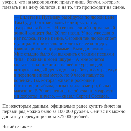
уверен, что на мероприятие придут лишь богачи, которым
плевать и на цену билетов, и на то, что происходит на сцене.
— Билеты на Пугачеву разойдутся по любой цене.
Там будут богатые люди: банкиры, элита,
театральная богема. Но ее последний нормальный
живой концерт был 20 лет назад. У нее уже давно
нет голоса, это не пение. Сегодня так любой споет
с улицы. Я призываю не ходить на ее концерт, —
заявил критик в программе «Выход в люди». —
Мне стыдно было бы выходить с такими песнями
типа «поживи в моей шкуре». А мне хочется
сказать: а ты поживи в нашей шкуре, людей,
которые каждый день идут на работу в 8 утра, едут
в переполненном метро, по 9 часов пашут за
копейки. Ты, которая живет в роскоши и
богатстве, и забыла, когда ездила в метро, была в
магазине. В 70 лет певица не обрела ни мудрости,
ни доброты, ничего, — сказал Сергей Соседов.
По некоторым данным, официально ранее купить билет на
первый ряд можно было за 100 000 рублей. Сейчас их можно
достать у перекупщиков за 375 000 рублей.
Читайте также