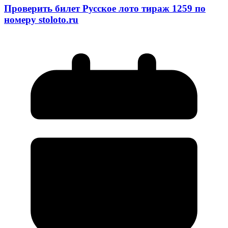
Проверить билет Русское лото тираж 1259 по
номеру stoloto.ru