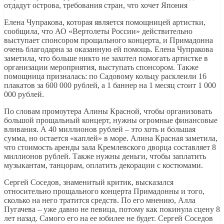
отдадут острова, требования стран, что хочет Япония
Елена Чупракова, которая является помощницей артистки,
сообщила, что АО «Вертолеты России» действительно
выступает спонсором прощального концерта, и Примадонна
очень благодарна за оказанную ей помощь. Елена Чупракова
заметила, что больше никто не захотел помогать артистке в
организации мероприятия, выступать спонсором. Также
помощница призналась: по Садовому кольцу расклеили 16
плакатов за 600 000 рублей, а 1 баннер на 1 месяц стоит 1 000
000 рублей.
По словам промоутера Алины Красной, чтобы организовать
большой прощальный концерт, нужны огромные финансовые
вливания. А 40 миллионов рублей – это хоть и большая
сумма, но остается «каплей» в море. Алина Красная заметила,
что стоимость аренды зала Кремлевского дворца составляет 8
миллионов рублей. Также нужны деньги, чтобы заплатить
музыкантам, танцорам, оплатить декорации с костюмами.
Сергей Соседов, знаменитый критик, высказался
относительно прощального концерта Примадонны и того,
сколько на него тратится средств. По его мнению, Алла
Пугачева – уже давно не певица, потому как покинула сцену 8
лет назад. Самого его на ее юбилее не будет. Сергей Соседов