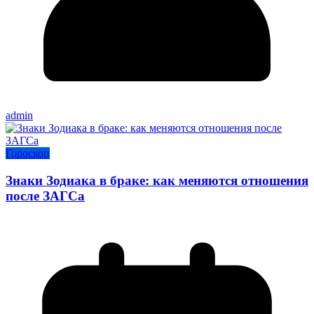
admin
Гороскоп
Знаки Зодиака в браке: как меняются отношения
после ЗАГСа