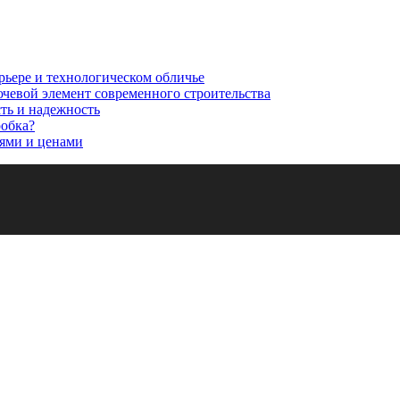
рьере и технологическом обличье
ючевой элемент современного строительства
сть и надежность
робка?
ями и ценами