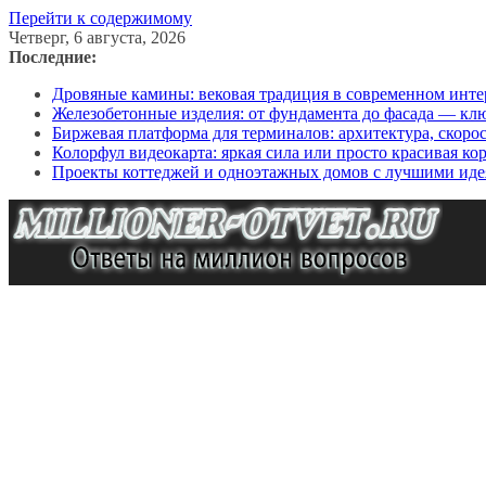
Перейти к содержимому
Четверг, 6 августа, 2026
Последние:
Дровяные камины: вековая традиция в современном инте
Железобетонные изделия: от фундамента до фасада — кл
Биржевая платформа для терминалов: архитектура, скоро
Колорфул видеокарта: яркая сила или просто красивая ко
Проекты коттеджей и одноэтажных домов с лучшими иде